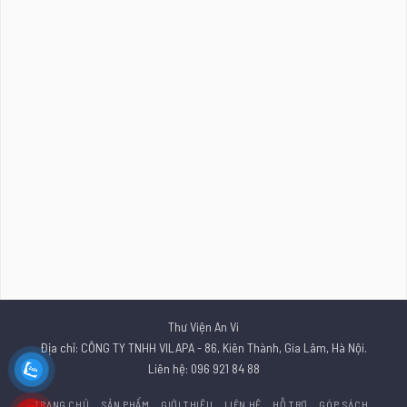
Thư Viện An Vi
Địa chỉ: CÔNG TY TNHH VILAPA - 86, Kiên Thành, Gia Lâm, Hà Nội.
Liên hệ: 096 921 84 88
TRANG CHỦ
SẢN PHẨM
GIỚI THIỆU
LIÊN HỆ
HỖ TRỢ
GÓP SÁCH